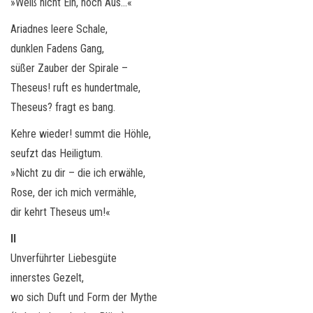
o
»Weiß nicht Ein, noch Aus…«
n
Ariadnes leere Schale,
dunklen Fadens Gang,
süßer Zauber der Spirale –
Theseus! ruft es hundertmale,
Theseus? fragt es bang.
Kehre wieder! summt die Höhle,
seufzt das Heiligtum.
»Nicht zu dir – die ich erwähle,
Rose, der ich mich vermähle,
dir kehrt Theseus um!«
II
Unverführter Liebesgüte
innerstes Gezelt,
wo sich Duft und Form der Mythe