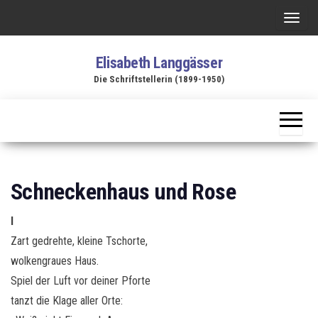
Zum
S
Inhalt
c
springen
Elisabeth Langgässer
h
Die Schriftstellerin (1899-1950)
a
l
t
e
N
a
Schneckenhaus und Rose
v
i
I
g
Zart gedrehte, kleine Tschorte,
a
wolkengraues Haus.
t
Spiel der Luft vor deiner Pforte
i
tanzt die Klage aller Orte: