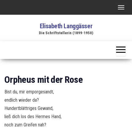
Zum
S
Inhalt
c
springen
Elisabeth Langgässer
h
Die Schriftstellerin (1899-1950)
a
l
t
e
N
a
Orpheus mit der Rose
v
i
Bist du, mir emporgesandt,
g
endlich wieder da?
a
Hundertblättriges Gewand,
t
ließ dich los des Hermes Hand,
i
noch zum Greifen nah?