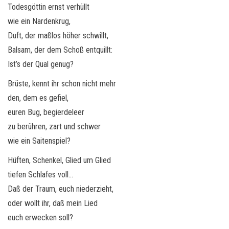
o
Todesgöttin ernst verhüllt
n
wie ein Nardenkrug,
Duft, der maßlos höher schwillt,
Balsam, der dem Schoß entquillt:
Ist’s der Qual genug?
Brüste, kennt ihr schon nicht mehr
den, dem es gefiel,
euren Bug, begierdeleer
zu berühren, zart und schwer
wie ein Saitenspiel?
Hüften, Schenkel, Glied um Glied
tiefen Schlafes voll…
Daß der Traum, euch niederzieht,
oder wollt ihr, daß mein Lied
euch erwecken soll?