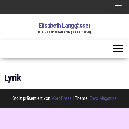
Zum
S
Inhalt
c
springen
Elisabeth Langgässer
h
Die Schriftstellerin (1899-1950)
a
l
t
e
N
a
Lyrik
v
i
g
Stolz präsentiert von
WordPress
|
Theme:
Envo Magazine
a
t
i