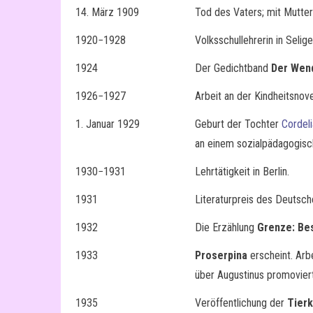
14. März 1909
Tod des Vaters; mit Mutte
1920−1928
Volksschullehrerin in Selig
1924
Der Gedichtband
Der Wen
1926−1927
Arbeit an der Kindheitsnov
1. Januar 1929
Geburt der Tochter
Cordeli
an einem sozialpädagogisc
1930−1931
Lehrtätigkeit in Berlin.
1931
Literaturpreis des Deutsc
1932
Die Erzählung
Grenze: Be
1933
Proserpina
erscheint. Arb
über Augustinus promoviert
1935
Veröffentlichung der
Tierk