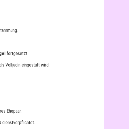
bstammung.
gel
fortgesetzt.
s Volljüdin eingestuft wird.
hes Ehepaar.
 dienstverpflichtet.