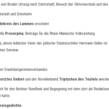
r und Bruder Umzug nach Darmstadt; Besuch der Viktoriaschule und des 
enstadt und Griesheim.
dekreis des Lammes
erscheint.
elle
Proserpina
; Beiträge für die Rhein-Mainische Volkszeitung.
a
, deren leiblicher Vater der jüdische Staatsrechtler Hermann Heller ist.
hen Seminar.
hen Staatsbürgerinnenverbandes.
setztes Gebiet
und der Novellenband
Triptychon des Teufels
werden 
eit für den Berliner Rundfunk und Begegnung mit dem dort als Redakteur
 hatte.
reisgedichte
.