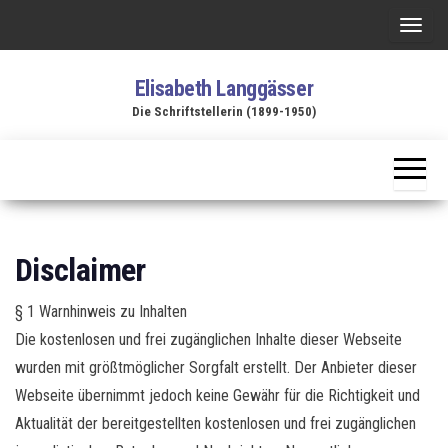
Zum
S
Inhalt
c
springen
Elisabeth Langgässer
h
Die Schriftstellerin (1899-1950)
a
l
t
e
N
a
Disclaimer
v
i
§ 1 Warnhinweis zu Inhalten
g
Die kostenlosen und frei zugänglichen Inhalte dieser Webseite
a
wurden mit größtmöglicher Sorgfalt erstellt. Der Anbieter dieser
t
Webseite übernimmt jedoch keine Gewähr für die Richtigkeit und
i
Aktualität der bereitgestellten kostenlosen und frei zugänglichen