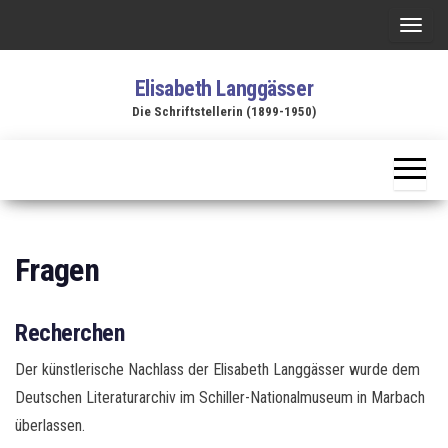
Zum
S
Inhalt
c
springen
Elisabeth Langgässer
h
Die Schriftstellerin (1899-1950)
a
l
t
e
N
a
Fragen
v
i
Recherchen
g
a
Der künstlerische Nachlass der Elisabeth Langgässer wurde dem
t
Deutschen Literaturarchiv im Schiller-Nationalmuseum in Marbach
i
überlassen.